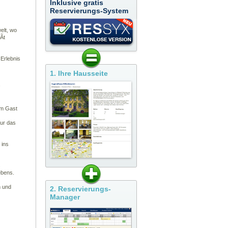
Inklusive gratis
Reservierungs-System
elt, wo
tÃt
 Erlebnis
1. Ihre Hausseite
em Gast
tur das
 ins
s
ebens.
n und
2. Reservierungs-
Manager