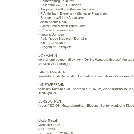
- Schattenburg Feldkirch
- Hallenbad VAL BLU Bludenz
- Tierpark - Feldkirch (heimische Tiere)
- PfÃnderbahn Bregenz - Adlerwarte Flugschau
- BregenzerwÃlder KÃsestraÃe
- Alpincoaster Golm
- Golmi Kindererlebnispfad Golm
- BÃrenland Sonnenkopf
- Inatura Dornbirn
- Rolls Royce Museeum Dornbirn
- Klostertal Museum
- Bregenzer Festspiele
DORFBAHN
schnell und bequem direkt vom Ort ins Wandergebiet auf. Ausgan
fÃr viele Wanderungen.
PANORAMABAHN
Pendelbahn ab Bergstation Dorfbahn mit einmaligem Panoramablic
LÃNERSEEBAHN
fÃhrt am Talende zum LÃnersee auf 1970m, Wanderparadies und
Ausflugsziel.
BERGBAHNEN
in der REGION Muttersbergbahn Bludenz, Sonnenkopfbahn Kloste
Uralp-Royal
MÃhledÃrfle 45
6708 Brand
Tel.: +43 (0)5522-84666