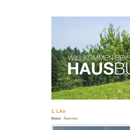
1. LÃn
Brand
- Ãsterreich