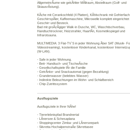
AllgemeinrÃume wie gekÃhlter MÃllraum, Abstellraum (Golf- und
SkiausrÃstung).
KÃche mit Cerankochfeld (4 Platten), KÃhlschrank mit Gefrierfach
GeschirrspÃler, Kaffeemaschine, Mikrowelle komplett eingerichtet i
Geschirr und Besteck.
Bad mit groÃzÃgiger Walk-in Dusche, WC, Waschtischverbau,
Handtuchtrockner, Heizstrahler, HaarfÃn, Kosmetikspiegel und
Infrarotsauna.
MULTIMEDIA: 3 Flat-TV`S in jeder Wohnung Ãber SAT (Musik- Fo
Videostreaming), kostenloser Kinderkanal, kostenloser Internetz
(W-LAN).
- Safe in jeder Wohnung.
- Bett- Handtuch- und TischwÃsche
- Gesellschaftspiele fÃr die Familie
- GetrÃnke- und Snackautomat (gegen Bezahlung)
- Granderwasser (belebtes Wasser)
- Indirekte Beleuchtungen im Wohn- und Schlafbereich
- Chip-Zutrittssystem
Ausflugsziele
Ausflugsziele in Ihrer NÃhe!
- Tiererlebnispfad Brandnertal
- LÃnersee & Schesaplana
- Shoppingcenter Zimba- und LÃnerseepark
- Silvretta HochalpenstraÃe Silvrettasee