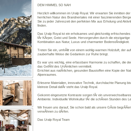
DEM HIMMEL SO NAH
Herzlich willkommen im Uralp Royal. Wir erwarten Sie inmitten der
herrlichen Natur des Brandnertales mit einer faszinierenden Bergw
Sie zu jeder Jahreszeit den perfekten Mix aus Erholung und Aktivi
finden.
Das Uralp Royal ist ein erholsames und gleichzeitig erfrischendes
fÃr KÃrper, Geist und Seele. Hervorgerufen durch die einzigartige
Kombination aus Natur, Luxus und charmanter BodenstÃndigkeit.
Treten Sie ein, umhÃllt von einem wohlig-warmen Holzduft, der auf
zauberhafte Weise die Gedanken zur Ruhe bringt.
Es war uns wichtig, eine erfassbare Harmonie zu schaffen, die d
das GefÃhl des UrtÃmlichen vermittelt.
Errichtet aus natÃrlichen, gesunden Baustoffen eine Kopie der Na
Alpenraumes.
Erlesene Materialien, innovative Technik, durchdachte Planung bis
kleinste Detail dafÃr steht das Uralp Royal.
Gekonnt eingesetzte Kontraste sorgen fÃr ein unverwechselbare
Ambiente. Individuelle Wohnkultur fÃr die schÃnen Stunden des L
Wir freuen uns darauf, Sie schon bald als unsere GÃste begrÃÃe
verwÃhnen zu dÃrfen.
Das Uralp Royal Team