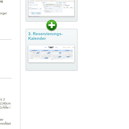
ng
orger
3. Reservierungs-
Kalender
n) 2
h (140cm
GrÃÃe /
ter
tenmÃbel