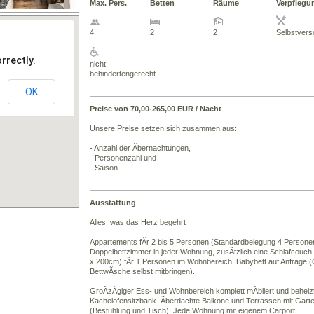
Max. Pers.
Betten
Räume
Verpflegu
4
2
2
Selbstvers
rrectly.
nicht
behindertengerecht
OK
Preise von 70,00-265,00 EUR / Nacht
Unsere Preise setzen sich zusammen aus:
- Anzahl der Ãbernachtungen,
- Personenzahl und
- Saison
Ausstattung
Alles, was das Herz begehrt
Appartements fÃr 2 bis 5 Personen (Standardbelegung 4 Persone
Doppelbettzimmer in jeder Wohnung, zusÃtzlich eine Schlafcouc
x 200cm) fÃr 1 Personen im Wohnbereich. Babybett auf Anfrage (
BettwÃsche selbst mitbringen).
GroÃzÃgiger Ess- und Wohnbereich komplett mÃbliert und beheiz
Kachelofensitzbank. Ãberdachte Balkone und Terrassen mit Gar
(Bestuhlung und Tisch). Jede Wohnung mit eigenem Carport.